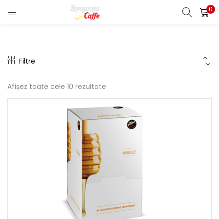
0
LOGIN
REGISTER
Enter your username and password to login.
Filtre
Afișez toate cele 10 rezultate
Remember me
Lost password?