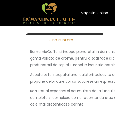
Magazin Online
Cine suntem
RomarniaCaffe isi incepe pioneratul in domeniul
gama variata de arome, pentru a satisface si c
producatorii de top ai Europei in industria cafel
Acesta este inceputul unei calatorii calauzite 
propune celor care vor sa savureze un espress
Rezultat al experientei acumulate de-a lungul ti
complete si complexe ce ne recomanda si au ca 
cele mai pretentioase cerinte.