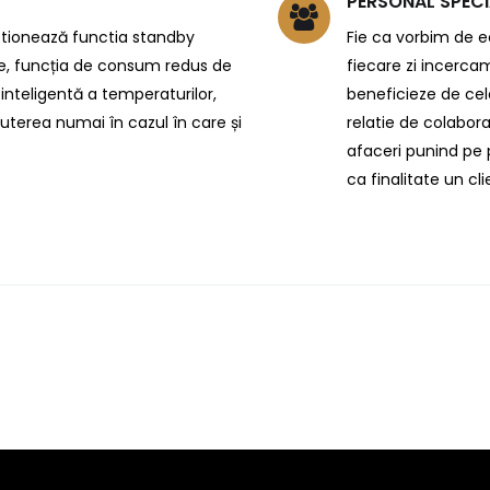
PERSONAL SPECI
stionează functia standby
Fie ca vorbim de ec
e, funcția de consum redus de
fiecare zi incercam
inteligentă a temperaturilor,
beneficieze de cel
puterea numai în cazul în care și
relatie de colabora
afaceri punind pe p
ca finalitate un cl