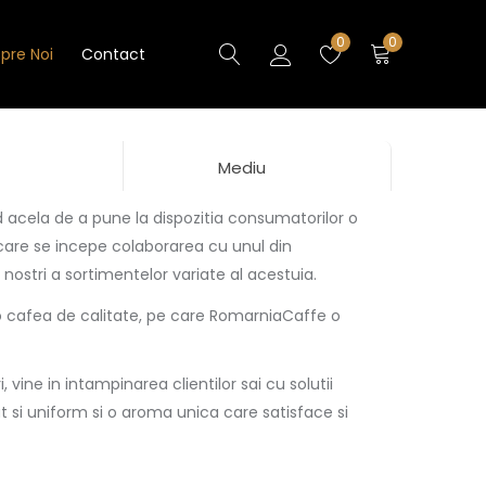
0
0
pre Noi
Contact
Mediu
d acela de a pune la dispozitia consumatorilor o
care se incepe colaborarea cu unul din
 nostri a sortimentelor variate al acestuia.
a o cafea de calitate, pe care RomarniaCaffe o
vine in intampinarea clientilor sai cu solutii
 si uniform si o aroma unica care satisface si