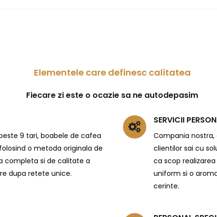
Elementele care definesc calitatea
Fiecare zi este o ocazie sa ne autodepasim
SERVICII PERSON
n peste 9 tari, boabele de cafea
Compania nostra, al
 folosind o metoda originala de
clientilor sai cu 
a completa si de calitate a
ca scop realizarea 
are dupa retete unice.
uniform si o aroma
cerinte.