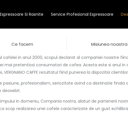
Espressoare Si Rasnite
Service Profesional Espressoare
Des
Ce facem
Misiunea noastra
 cafelei in anul 2000, scopul declarat al companiei noastre fiin
ei mai pretentiosi consumatori de cafea. Acesta este si anul in 
ei, VERGNANO CAFFE rezultatul fiind punerea la dispozitia clientilor
de pasiune, profesionalism, seriozitate avind ca destinatie final
o deosebit.
mpului in domeniu, Compania nostra, alaturi de partenerii nostri, 
scop realizarea unei cafele caracterizate de un gust echilibrat