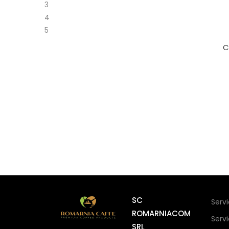
3
4
5
C
SC
Serv
ROMARNIACOM
Serv
SRL