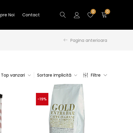
0
0
pre Noi
Contact
Pagina anterioara
Top vanzari
Sortare implicită
Filtre
-19%