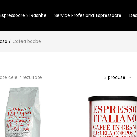
Espressoare Si Rasnite
Service Profesional Espressoare
Des
casa
Cafea boabe
oate cele 7 rezultate
3 produse