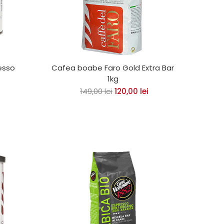
esso
Cafea boabe Faro Gold Extra Bar
1kg
149,00
lei
Prețul
120,00
lei
Prețul
inițial
curent
a
este:
fost:
120,00 lei.
149,00 lei.