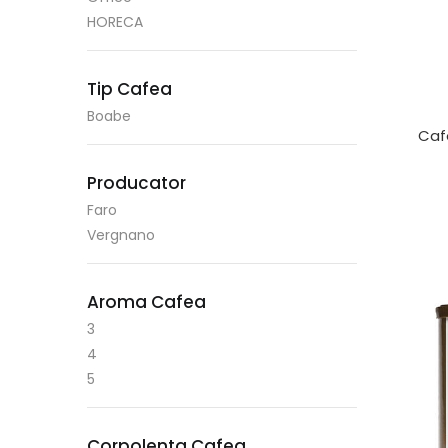
HORECA
Tip Cafea
Boabe
Caf
Producator
Faro
Vergnano
Aroma Cafea
3
4
5
Corpolenta Cafea