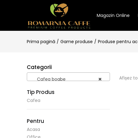
Magazin Online
Prima pagină
Game produse
Produse pentru a
Categorii
Afișez t
×
Cafea boabe
Tip Produs
Cafea
Pentru
Acasa
Office