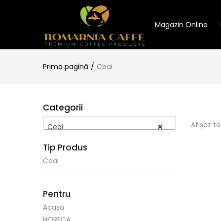
Magazin Online
Prima pagină
Ceai
Categorii
Afișez to
×
Ceai
Tip Produs
Ceai
Pentru
Acasa
HORECA