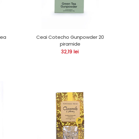
Tea
Ceai Cotecho Gunpowder 20
piramide
32,19
lei