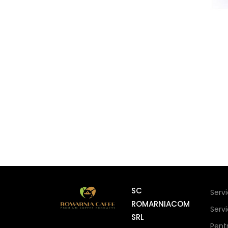
SC
Serv
ROMARNIACOM
Serv
SRL
Pent