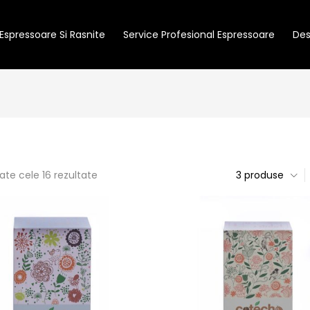
Espressoare Si Rasnite
Service Profesional Espressoare
Des
ate cele 16 rezultate
3 produse