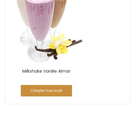
Milkshake Vanilie Almar
Citește mai mult