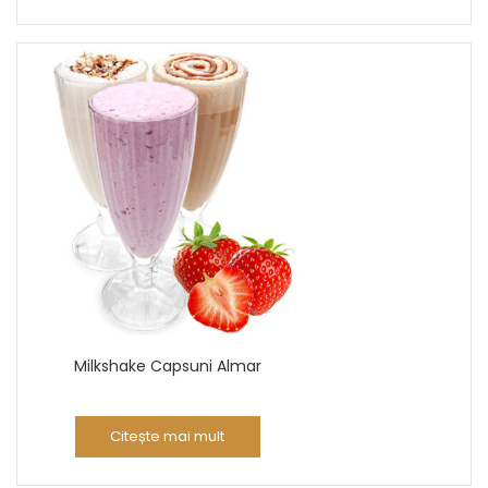
Milkshake Capsuni Almar
Citește mai mult