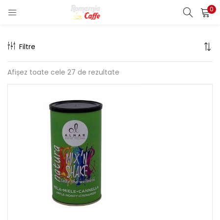
0
LOGIN
REGISTER
Filtre
Enter your username and password to login.
Afișez toate cele 27 de rezultate
Remember me
Lost password?