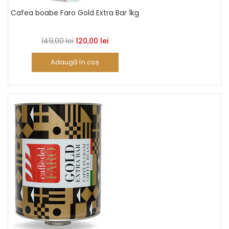
Cafea boabe Faro Gold Extra Bar 1kg
Prețul
Prețul
149,00
lei
120,00
lei
inițial
curent
Adaugă în coș
a
este:
fost:
120,00 lei.
149,00 lei.