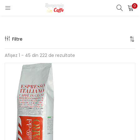
0
LOGIN
REGISTER
Enter your username and password to login.
Filtre
Afișez 1 - 45 din 222 de rezultate
Remember me
Lost password?