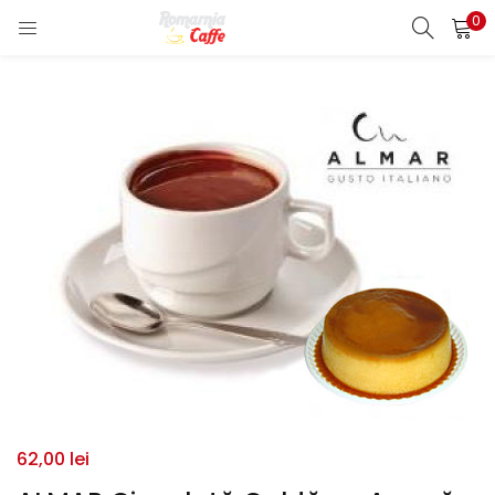
0
LOGIN
REGISTER
Enter your username and password to login.
Remember me
Lost password?
62,00
lei