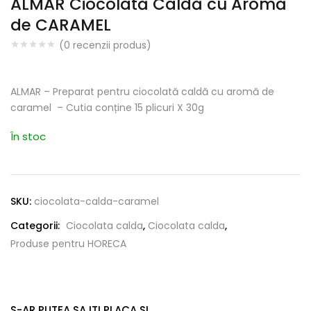
ALMAR Ciocolată Caldă cu Aromă
de CARAMEL
(
0
recenzii produs)
ALMAR – Preparat pentru ciocolată caldă cu aromă de
caramel – Cutia conține 15 plicuri X 30g
În stoc
SKU:
ciocolata-calda-caramel
Categorii:
Ciocolata calda
,
Ciocolata calda
,
Produse pentru HORECA
S-AR PUTEA SA ITI PLACA SI...