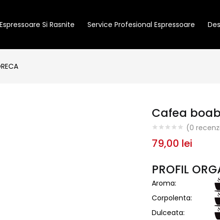
Espressoare Si Rasnite
Service Profesional Espressoare
Des
ORECA
Cafea boab
(
0
recenzi
79,00
lei
PROFIL ORG
Aroma:
Corpolenta:
Dulceata: