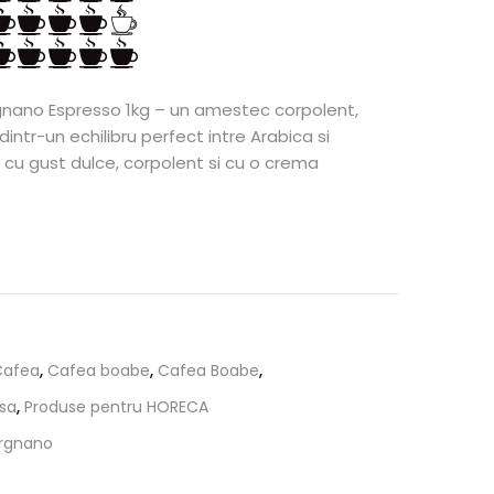
ano Espresso 1kg – un amestec corpolent,
intr-un echilibru perfect intre Arabica si
cu gust dulce, corpolent si cu o crema
Cafea
,
Cafea boabe
,
Cafea Boabe
,
sa
,
Produse pentru HORECA
rgnano