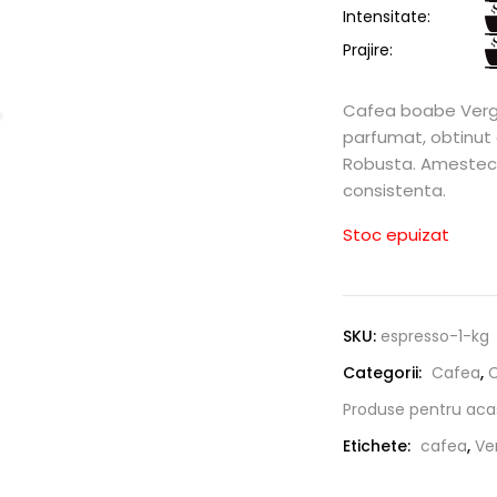
Intensitate:
Prajire:
Cafea boabe Vergn
parfumat, obtinut d
Robusta. Amestec 
consistenta.
Stoc epuizat
SKU:
espresso-1-kg
Categorii:
Cafea
,
Produse pentru aca
Etichete:
cafea
,
Ve