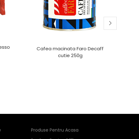
esso
Cafea macinata Faro Decaff
Cafe
cutie 250g
e
Produse Pentru Acasa