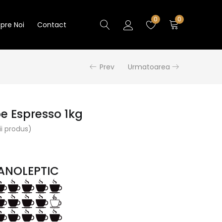
0
0
pre Noi
Contact
Prev
Urmatoarea
e Espresso 1kg
i produs)
ANOLEPTIC