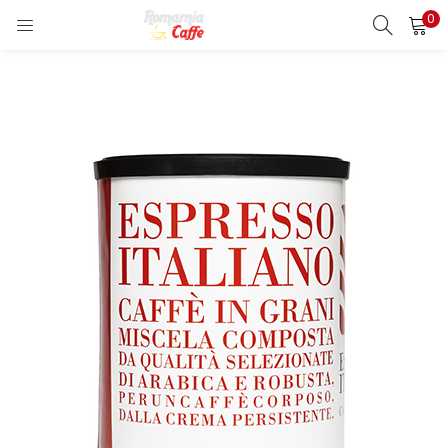
0
LOGIN
REGISTER
Enter your username and password to login.
Remember me
Lost password?