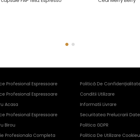
capsule FAP 1882 Espresso
Ceai Merry Berry
ice Profesional Espressoare
Politică De Confidențialitat
ice Profesional Espressoare
Conditii Utilizare
ru Acasa
Informatii Livrare
ice Profesional Espressoare
Securitatea Prelucrarii Date
ru Birou
Politica GDPR
zie Profesionala Completa
Politica De Utilizare Cookieu