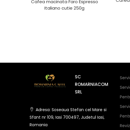
Cafea 
Cafea macinata Faro Espresso
Italiano cutie 250g
SC
Serv
ROMARNIACOM
Serv
SRL
Pent
Serv
Adresa: Soseaua Stefan cel Mare si
Pent
Sfant nr 109, Iasi 700497, Judetul Iasi,
Romania
Revi