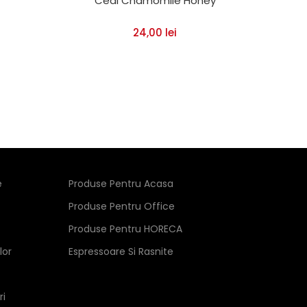
Ceai Chamomile Honey
Espr
24,00
lei
e
Produse Pentru Acasa
Produse Pentru Office
Produse Pentru HORECA
lor
Espressoare Si Rasnite
ri