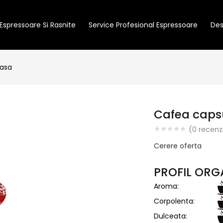
Espressoare Si Rasnite
Service Profesional Espressoare
Des
casa
Cafea caps
(
0
recenzi
Cerere oferta
PROFIL ORG
Aroma:
Corpolenta:
Dulceata: