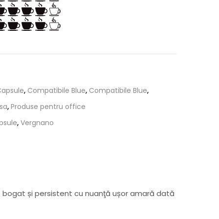
Capsule
,
Compatibile Blue
,
Compatibile Blue
,
sa
,
Produse pentru office
psule
,
Vergnano
 bogat și persistent cu nuanţă ușor amară dată