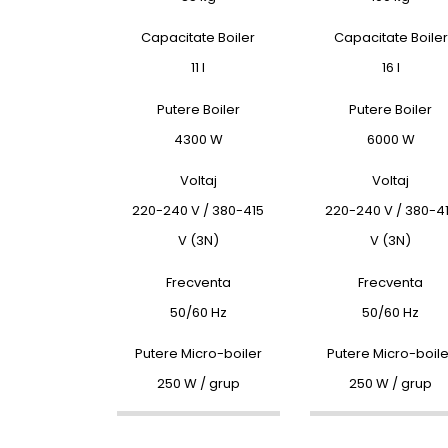
Capacitate Boiler
Capacitate Boiler
11 l
16 l
Putere Boiler
Putere Boiler
4300 W
6000 W
Voltaj
Voltaj
220-240 V / 380-415
220-240 V / 380-4
V (3N)
V (3N)
Frecventa
Frecventa
50/60 Hz
50/60 Hz
Putere Micro-boiler
Putere Micro-boile
250 W / grup
250 W / grup