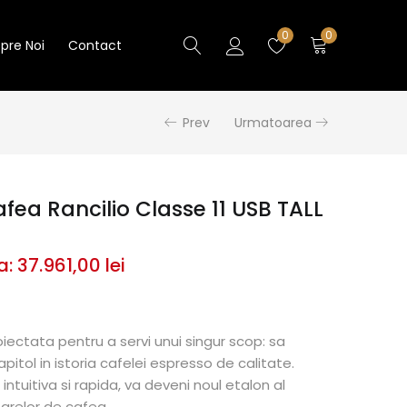
0
0
pre Noi
Contact
Prev
Urmatoarea
fea Rancilio Classe 11 USB TALL
a:
37.961,00
lei
iectata pentru a servi unui singur scop: sa
itol in istoria cafelei espresso de calitate.
intuitiva si rapida, va deveni noul etalon al
oarelor de cafea.