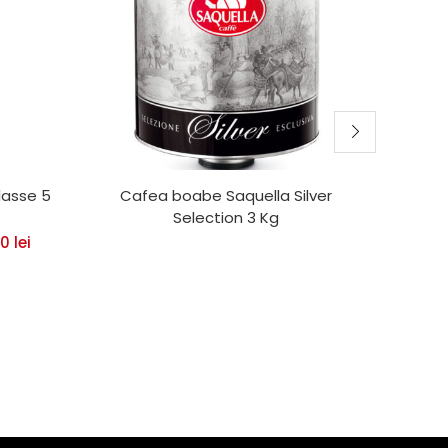
lasse 5
Cafea boabe Saquella Silver
Espres
Selection 3 Kg
00
lei
Inc