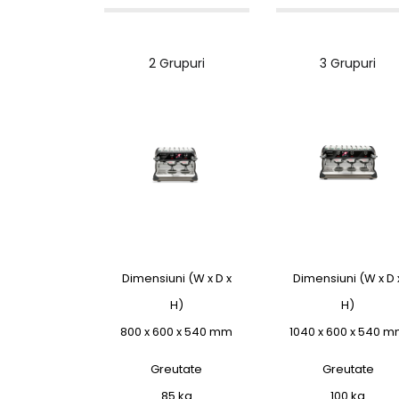
2 Grupuri
3 Grupuri
Dimensiuni (W x D x
Dimensiuni (W x D 
H)
H)
800 x 600 x 540 mm
1040 x 600 x 540 
Greutate
Greutate
85 kg
100 kg