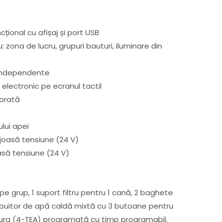
ional cu afișaj și port USB
: zona de lucru, grupuri bauturi, iluminare din
independente
i: electronic pe ecranul tactil
orată
ului apei
 joasă tensiune (24 V)
oasă tensiune (24 V)
i pe grup, 1 suport filtru pentru 1 cană, 2 baghete
ribuitor de apă caldă mixtă cu 3 butoane pentru
ura (4-TEA) programată cu timp programabil,