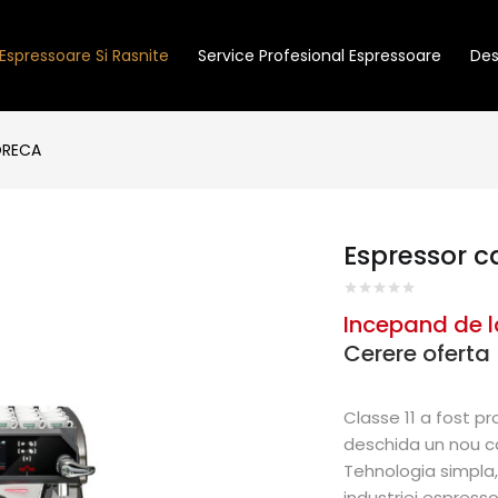
Espressoare Si Rasnite
Service Profesional Espressoare
Des
ORECA
Espressor ca
Incepand de l
Cerere oferta
Classe 11
a fost pro
deschida un nou cap
Tehnologia simpla, 
industriei espress