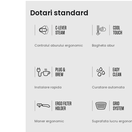
Dotari standard
Controlul aburului ergonomic
Bagheta abur
Instalare rapida
Curatare automata
Maner ergonomic
Suprafata lucru ergono