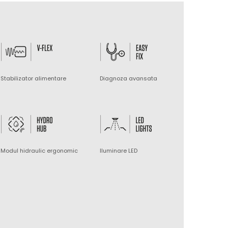
Stabilizator alimentare
Diagnoza avansata
Modul hidraulic ergonomic
Iluminare LED