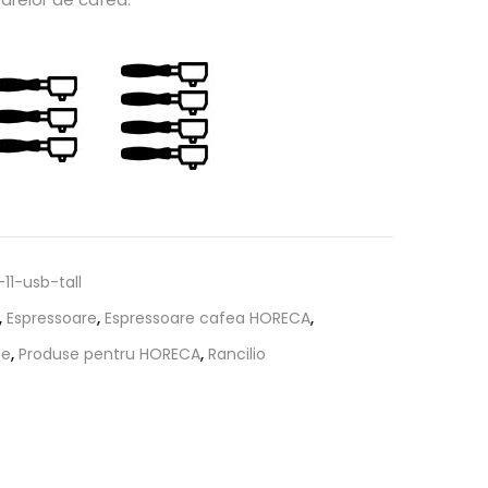
e
-11-usb-tall
,
Espressoare
,
Espressoare cafea HORECA
,
te
,
Produse pentru HORECA
,
Rancilio