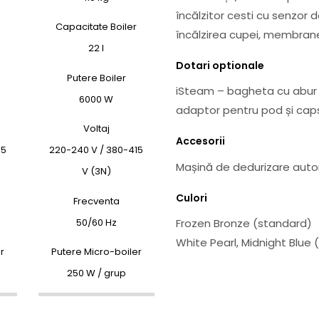
încălzitor cesti cu senzor 
Capacitate Boiler
încălzirea cupei, membrane f
22 l
Dotari optionale
Putere Boiler
iSteam – bagheta cu abur 
6000 W
adaptor pentru pod și caps
Voltaj
Accesorii
15
220-240 V / 380-415
Mașină de dedurizare auto
V (3N)
Culori
Frecventa
50/60 Hz
Frozen Bronze (standard)
White Pearl, Midnight Blue 
r
Putere Micro-boiler
250 W / grup