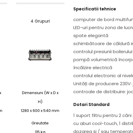
Specificatii tehnice
computer de bord multifuncț
4 Grupuri
LED-uri pentru zona de lucru
spate elegantă
schimbătoare de căldură 
controlul presiunii boilerulu
pompă volumetrică încorp
încălzire electrică
controlul electronic al nivel
Unități de producere 230V:
controale de distribuire: j
x
Dimensiuni (W x D x
H)
Dotari Standard
mm
1280 x 600 x 540 mm
1 suport filtru pentru 2 căn
Greutate
cu aburi cool-touch, 1 dist
dozarea și / sau temperat
115 kg