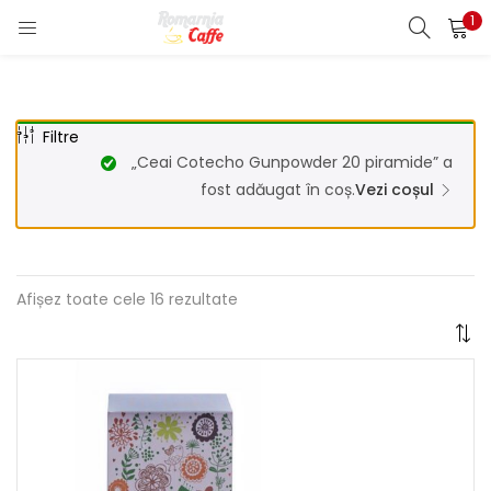
1
LOGIN
REGISTER
Enter your username and password to login.
Filtre
„Ceai Cotecho Gunpowder 20 piramide” a
fost adăugat în coș.
Vezi coșul
Remember me
Afișez toate cele 16 rezultate
Lost password?