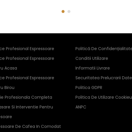
ice Profesional Espressoare
Politică De Confidențialitat
ice Profesional Espressoare
Conditii Utilizare
ru Acasa
Informatii Livrare
ice Profesional Espressoare
Securitatea Prelucrarii Date
ru Birou
Politica GDPR
zie Profesionala Completa
Politica De Utilizare Cookieu
sare Si Interventie Pentru
ANPC
esoare
essoare De Cafea In Comodat