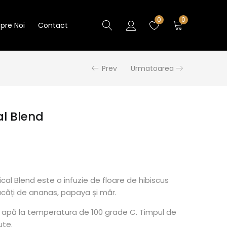
0
0
pre Noi
Contact
Prev
Urmatoarea
al Blend
cal Blend este o infuzie de floare de hibiscus
ăți de ananas, papaya și măr.
 apă la temperatura de 100 grade C. Timpul de
ute.