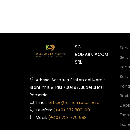
SC
Serv
ROMARNIACOM
Serv
SRL
Pent
Serv
Adresa: Soseaua Stefan cel Mare si
Pent
Sfant nr 109, Iasi 700497, Judetul Iasi,
Romania
Revi
Email:
office@romarniacaffe.ro
Depla
Telefon:
(+40) 332 800 100
Espr
Mobil:
(+40) 723 779 988
Espr