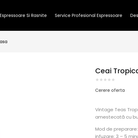
Espressoare Si Rasnite
Service Profesional Espressoare
Des
casa
Ceai Tropic
Cerere oferta
Vintage Teas Tropi
amestecată cu buc
Mod de preparare:
infuzare: 3 – 5 min