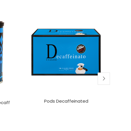
Pods Decaffeinated
Esp
ecaff