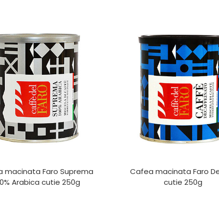
a macinata Faro Suprema
Cafea macinata Faro D
00% Arabica cutie 250g
cutie 250g