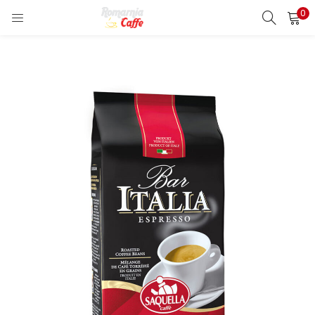
0
LOGIN
REGISTER
Enter your username and password to login.
Remember me
Lost password?