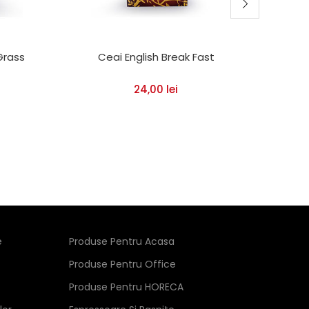
Grass
Ceai English Break Fast
Esp
24,00
lei
e
Produse Pentru Acasa
Produse Pentru Office
Produse Pentru HORECA