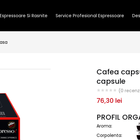
Espressoare Si Rasnite
Service Profesional Espressoare
Des
casa
Cafea caps
capsule
(
0
recenzi
76,30
lei
PROFIL ORG
Aroma:
Corpolenta: