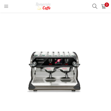
0
LOGIN
REGISTER
Enter your username and password to login.
Remember me
Lost password?