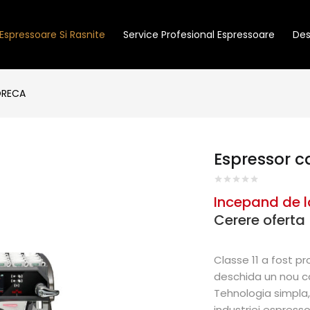
Espressoare Si Rasnite
Service Profesional Espressoare
Des
ORECA
Espressor ca
Incepand de l
Cerere oferta
Classe 11
a fost pro
deschida un nou cap
Tehnologia simpla, 
industriei espress