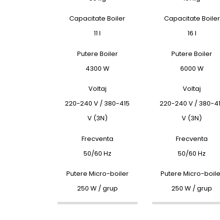
Capacitate Boiler
Capacitate Boiler
11 l
16 l
Putere Boiler
Putere Boiler
4300 W
6000 W
Voltaj
Voltaj
220-240 V / 380-415
220-240 V / 380-4
V (3N)
V (3N)
Frecventa
Frecventa
50/60 Hz
50/60 Hz
Putere Micro-boiler
Putere Micro-boile
250 W / grup
250 W / grup