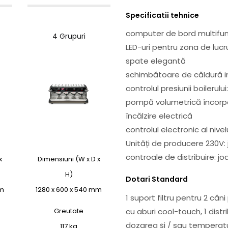
Specificatii tehnice
computer de bord multifuncț
4 Grupuri
LED-uri pentru zona de lucru
spate elegantă
schimbătoare de căldură 
controlul presiunii boilerulu
pompă volumetrică încorp
încălzire electrică
controlul electronic al nivel
Unități de producere 230V:
controale de distribuire: j
x
Dimensiuni (W x D x
H)
Dotari Standard
mm
1280 x 600 x 540 mm
1 suport filtru pentru 2 căn
Greutate
cu aburi cool-touch, 1 dist
dozarea și / sau temperat
117 kg