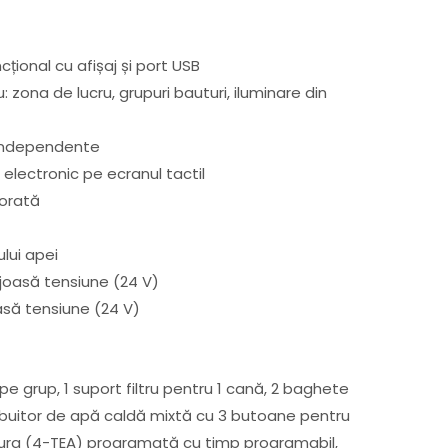
ional cu afișaj și port USB
: zona de lucru, grupuri bauturi, iluminare din
independente
i: electronic pe ecranul tactil
orată
ului apei
 joasă tensiune (24 V)
oasă tensiune (24 V)
i pe grup, 1 suport filtru pentru 1 cană, 2 baghete
ribuitor de apă caldă mixtă cu 3 butoane pentru
ura (4-TEA) programată cu timp programabil,