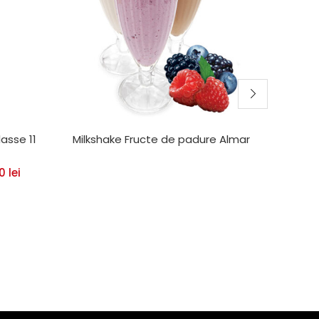
asse 11
Milkshake Fructe de padure Almar
Espres
00
lei
Inc