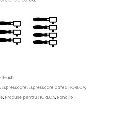
e
-11-usb
,
Espressoare
,
Espressoare cafea HORECA
,
te
,
Produse pentru HORECA
,
Rancilio