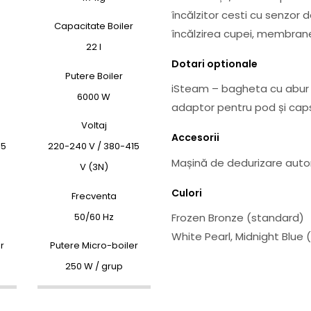
încălzitor cesti cu senzor 
Capacitate Boiler
încălzirea cupei, membrane f
22 l
Dotari optionale
Putere Boiler
iSteam – bagheta cu abur 
6000 W
adaptor pentru pod și caps
Voltaj
Accesorii
15
220-240 V / 380-415
Mașină de dedurizare auto
V (3N)
Culori
Frecventa
50/60 Hz
Frozen Bronze (standard)
White Pearl, Midnight Blue 
r
Putere Micro-boiler
250 W / grup