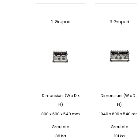
2 Grupuri
3 Grupuri
Dimensiuni (W x D x
Dimensiuni (W x D 
H)
H)
800 x 600 x 540 mm
1040 x 600 x 540 
Greutate
Greutate
86 kg
101 kg