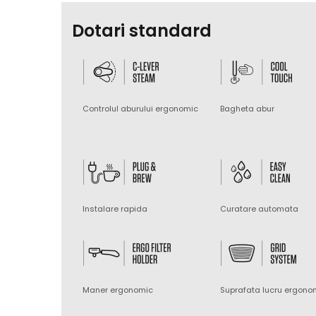
Dotari standard
Controlul aburului ergonomic
Bagheta abur
Instalare rapida
Curatare automata
Maner ergonomic
Suprafata lucru ergono