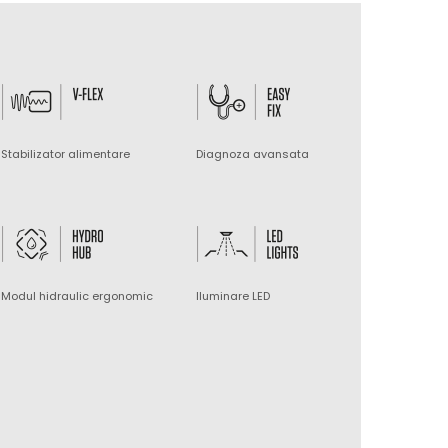
Stabilizator alimentare
Diagnoza avansata
Modul hidraulic ergonomic
Iluminare LED