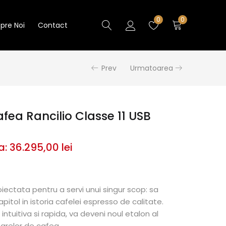
0
0
pre Noi
Contact
Prev
Urmatoarea
fea Rancilio Classe 11 USB
a:
36.295,00
lei
iectata pentru a servi unui singur scop: sa
itol in istoria cafelei espresso de calitate.
intuitiva si rapida, va deveni noul etalon al
oarelor de cafea.