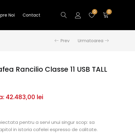
0
0
pre Noi
Contact
Prev
Urmatoarea
fea Rancilio Classe 11 USB TALL
a:
42.483,00
lei
iectata pentru a servi unui singur scop: sa
itol in istoria cafelei espresso de calitate.