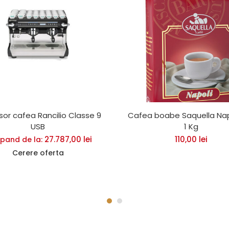
sor cafea Rancilio Classe 9
Cafea boabe Saquella Nap
USB
1 Kg
27.787,00
lei
110,00
lei
pand de la:
Cerere oferta