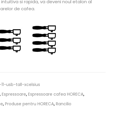
intuitiva si rapida, va deveni noul etalon al
oarelor de cafea.
e
-11-usb-tall-xcelsius
,
Espressoare
,
Espressoare cafea HORECA
,
te
,
Produse pentru HORECA
,
Rancilio