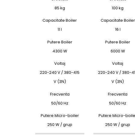
85 kg
100 kg
Capacitate Boiler
Capacitate Boiler
11 l
16 l
Putere Boiler
Putere Boiler
4300 W
6000 W
Voltaj
Voltaj
220-240 V / 380-415
220-240 V / 380-4
V (3N)
V (3N)
Frecventa
Frecventa
50/60 Hz
50/60 Hz
Putere Micro-boiler
Putere Micro-boile
250 W / grup
250 W / grup