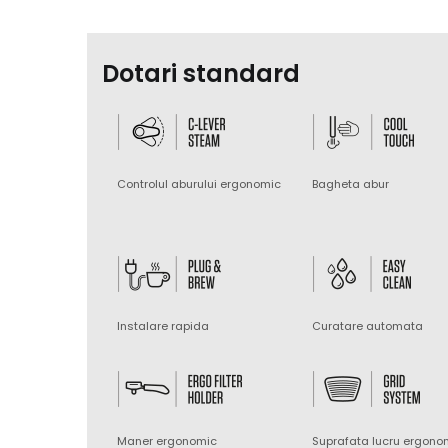
Dotari standard
Controlul aburului ergonomic
Bagheta abur
Instalare rapida
Curatare automata
Maner ergonomic
Suprafata lucru ergono