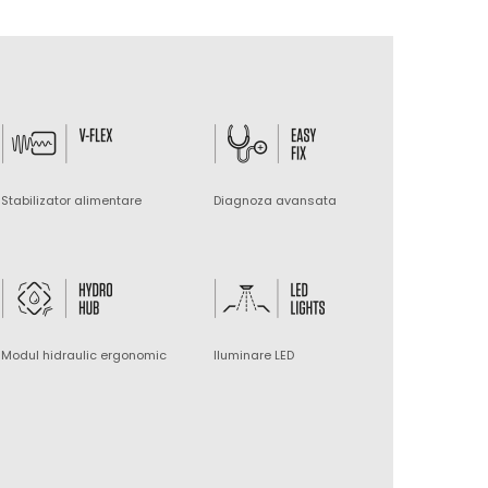
Stabilizator alimentare
Diagnoza avansata
Modul hidraulic ergonomic
Iluminare LED