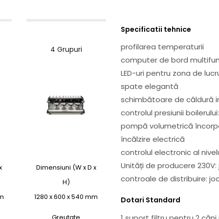
Specificatii tehnice
profilarea temperaturii
4 Grupuri
computer de bord multifuncț
LED-uri pentru zona de lucru
spate elegantă
schimbătoare de căldură 
controlul presiunii boilerulu
pompă volumetrică încorp
încălzire electrică
controlul electronic al nivel
Unități de producere 230V:
x
Dimensiuni (W x D x
controale de distribuire: j
H)
mm
1280 x 600 x 540 mm
Dotari Standard
Greutate
1 suport filtru pentru 2 căn