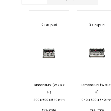
2 Grupuri
3 Grupuri
Dimensiuni (W x D x
Dimensiuni (W x D 
H)
H)
800 x 600 x 540 mm
1040 x 600 x 540 
Greutate
Greutate