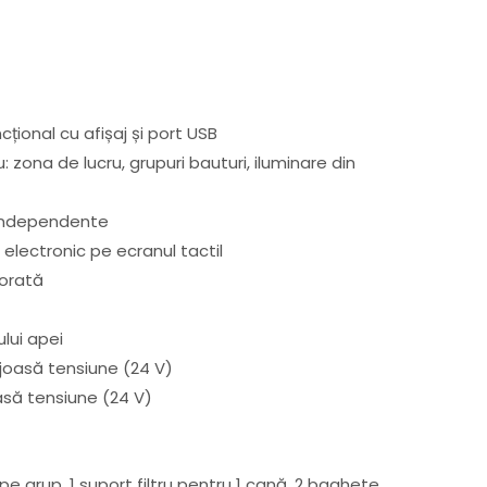
ional cu afișaj și port USB
: zona de lucru, grupuri bauturi, iluminare din
independente
i: electronic pe ecranul tactil
orată
ului apei
 joasă tensiune (24 V)
oasă tensiune (24 V)
i pe grup, 1 suport filtru pentru 1 cană, 2 baghete