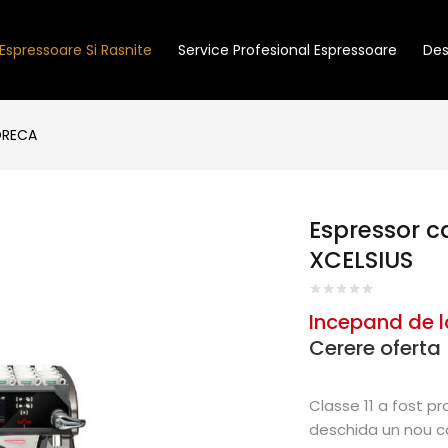
Espressoare Si Rasnite
Service Profesional Espressoare
Des
ORECA
Espressor ca
XCELSIUS
Incepand de l
Cerere oferta
Classe 11
a fost pro
deschida un nou cap