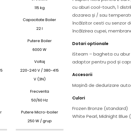
cu aburi cool-touch, 1 dist
115 kg
dozarea și / sau temperat
Capacitate Boiler
încălzitor cesti cu senzor 
22 l
încălzirea cupei, membrane f
Putere Boiler
Dotari optionale
6000 W
iSteam – bagheta cu abur 
Voltaj
adaptor pentru pod și caps
15
220-240 V / 380-415
Accesorii
V (3N)
Mașină de dedurizare auto
Frecventa
Culori
50/60 Hz
Frozen Bronze (standard)
r
Putere Micro-boiler
White Pearl, Midnight Blue 
250 W / grup