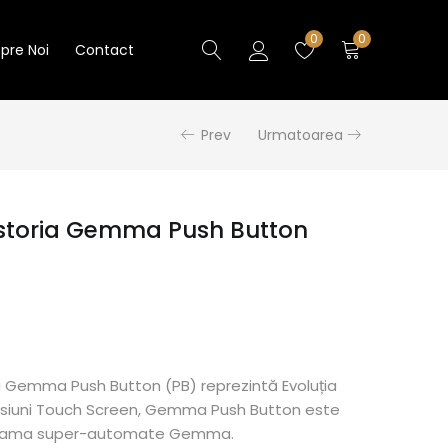
0
0
pre Noi
Contact
Prev
Urmatoarea
Astoria Gemma Push Button
a Gemma Push Button (PB) reprezintă Evoluția
rsiuni Touch Screen, Gemma Push Button este
 gama super-automate Gemma.