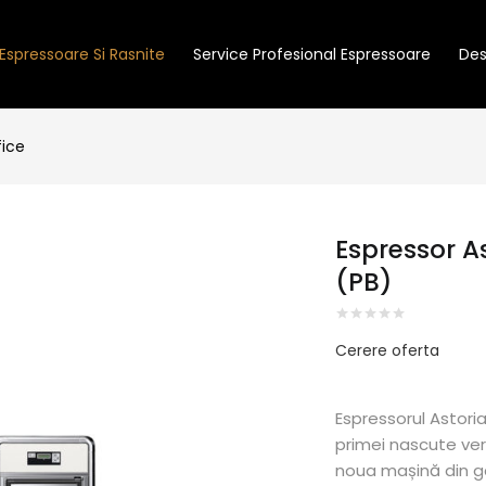
Espressoare Si Rasnite
Service Profesional Espressoare
Des
fice
Espressor 
(PB)
Cerere oferta
Espressorul Astori
primei nascute ve
noua mașină din