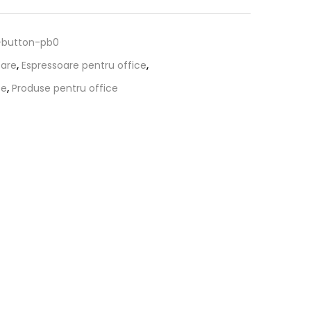
button-pb0
oare
,
Espressoare pentru office
,
te
,
Produse pentru office