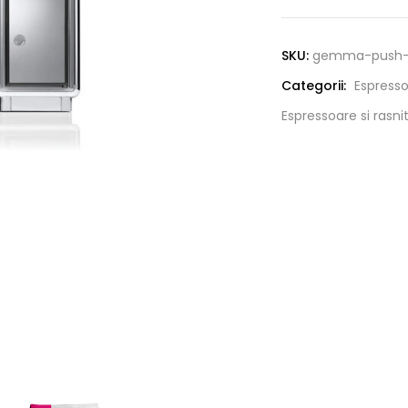
SKU:
gemma-push-
Categorii:
Espress
Espressoare si rasni