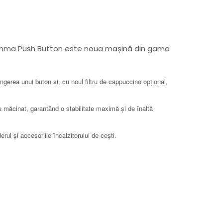
 Gemma Push Button este noua mașină din gama
gerea unui buton si, cu noul filtru de cappuccino opțional,
 măcinat, garantând o stabilitate maximă și de înaltă
ul și accesoriile încalzitorului de cești.