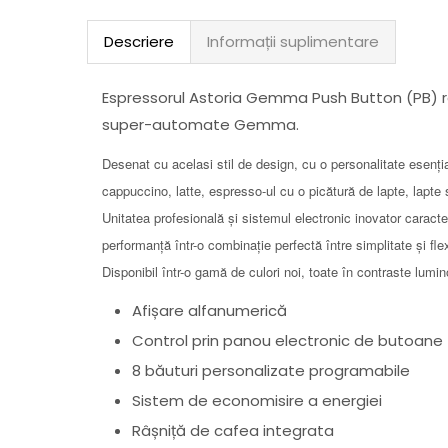
Descriere
Informații suplimentare
Espressorul Astoria Gemma Push Button (PB) 
super-automate Gemma.
Desenat cu acelasi stil de design, cu o personalitate esenț
cappuccino, latte, espresso-ul cu o picătură de lapte, lapte 
Unitatea profesională și sistemul electronic inovator cara
performanță într-o combinație perfectă între simplitate și flexi
Disponibil într-o gamă de culori noi, toate în contraste lumi
Afișare alfanumerică
Control prin panou electronic de butoane
8 băuturi personalizate programabile
Sistem de economisire a energiei
Râșniță de cafea integrata