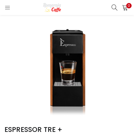
0
LOGIN
REGISTER
Enter your username and password to login.
Remember me
Lost password?
ESPRESSOR TRE +