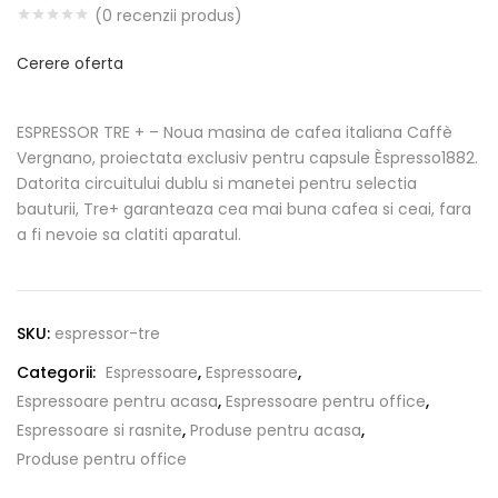
(
0
recenzii produs)
Cerere oferta
ESPRESSOR TRE + – Noua masina de cafea italiana Caffè
Vergnano, proiectata exclusiv pentru capsule Èspresso1882.
Datorita circuitului dublu si manetei pentru selectia
bauturii, Tre+ garanteaza cea mai buna cafea si ceai, fara
a fi nevoie sa clatiti aparatul.
SKU:
espressor-tre
Categorii:
Espressoare
,
Espressoare
,
Espressoare pentru acasa
,
Espressoare pentru office
,
Espressoare si rasnite
,
Produse pentru acasa
,
Produse pentru office