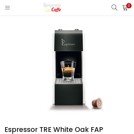
0
LOGIN
REGISTER
Enter your username and password to login.
Remember me
Lost password?
Espressor TRE White Oak FAP