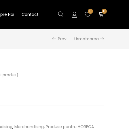
0
0
pre Noi
Contact
Prev
Urmatoarea
i produs)
dising
,
Merchandising
,
Produse pentru HORECA