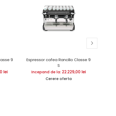
lasse 9
Espressor cafea Rancilio Classe 9
Espres
S
00
lei
22.229,00
lei
Incepand de la:
Inc
Cerere oferta