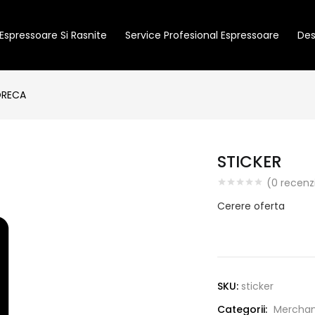
Espressoare Si Rasnite
Service Profesional Espressoare
Des
ORECA
STICKER
(
0
recenzi
Cerere oferta
SKU:
sticker
Categorii:
Merchan