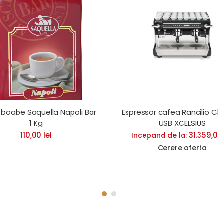
boabe Saquella Napoli Bar
Espressor cafea Rancilio C
1 Kg
USB XCELSIUS
110,00
lei
31.359,
Incepand de la:
Cerere oferta