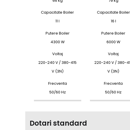
66 kg
79 kg
Capacitate Boiler
Capacitate Boiler
11 l
16 l
Putere Boiler
Putere Boiler
4300 W
6000 W
Voltaj
Voltaj
220-240 V / 380-415
220-240 V / 380-4
V (3N)
V (3N)
Frecventa
Frecventa
50/60 Hz
50/60 Hz
Dotari standard