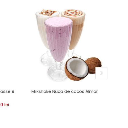
lasse 9
Milkshake Nuca de cocos Almar
Cafe
00
lei