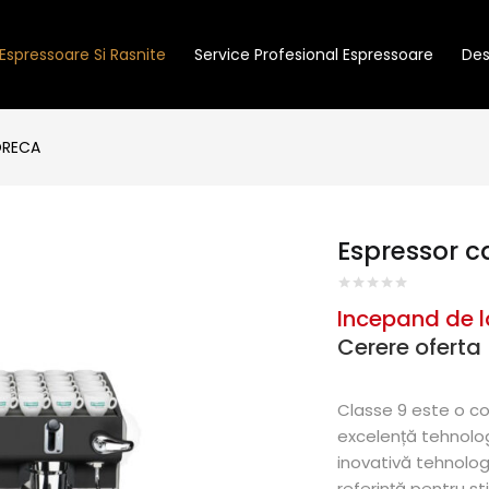
Espressoare Si Rasnite
Service Profesional Espressoare
Des
ORECA
Espressor c
Incepand de l
Cerere oferta
Classe 9 este o co
excelență tehnolo
inovativă tehnologi
referință pentru stil