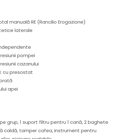
tal manuală RE (Rancilio Erogazione)
stetice laterale
independente
resiunii pompei
esiunii cazanului
i: cu presostat
orată
ului apei
i pe grup, 1 suport filtru pentru 1 cană, 2 baghete
apă caldă, tamper cafea, instrument pentru
ilor, picioare reglabile.