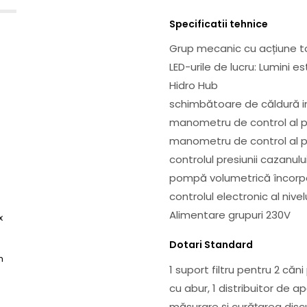
Specificatii tehnice
Grup mecanic cu acțiune to
LED-urile de lucru: Lumini e
Hidro Hub
schimbătoare de căldură 
manometru de control al p
manometru de control al pr
controlul presiunii cazanulu
pompă volumetrică încorp
controlul electronic al nivel
Alimentare grupuri 230V
x
Dotari Standard
m
1 suport filtru pentru 2 căn
cu abur, 1 distribuitor de 
măsurare și curățarea discur