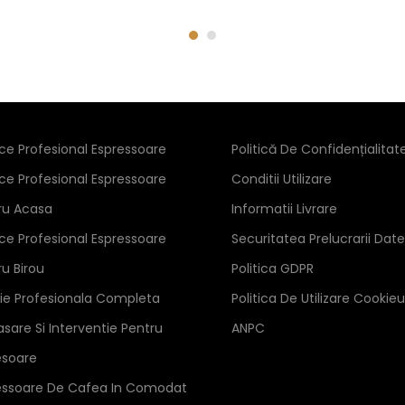
ice Profesional Espressoare
Politică De Confidențialitat
ice Profesional Espressoare
Conditii Utilizare
ru Acasa
Informatii Livrare
ice Profesional Espressoare
Securitatea Prelucrarii Date
ru Birou
Politica GDPR
zie Profesionala Completa
Politica De Utilizare Cookieu
sare Si Interventie Pentru
ANPC
esoare
essoare De Cafea In Comodat