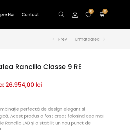
0
0
pre Noi
Contact
Prev
Urmatoarea
afea Rancilio Classe 9 RE
a:
26.954,00
lei
mbinație perfectă de design elegant și
gică.
Acest produs a fost creat folosind cea mai
e Rancilio LAB și a stabilit un nou punct de
.