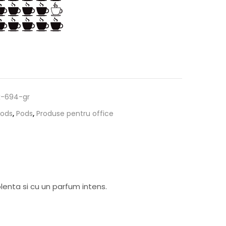
x-694-gr
Pods
,
Pods
,
Produse pentru office
enta si cu un parfum intens.