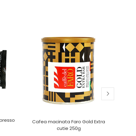
spresso
Caf
Cafea macinata Faro Gold Extra
cutie 250g