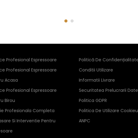
ice Profesional Espressoare
Politică De Confidențialitat
ice Profesional Espressoare
Conditii Utilizare
ru Acasa
Informatii Livrare
ice Profesional Espressoare
Securitatea Prelucrarii Date
ru Birou
Politica GDPR
zie Profesionala Completa
Politica De Utilizare Cookieu
sare Si Interventie Pentru
ANPC
esoare