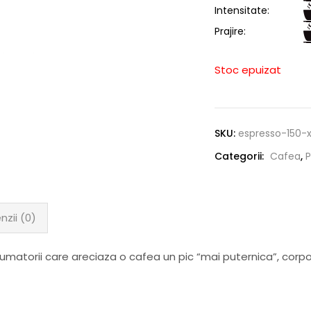
Intensitate:
Prajire:
Stoc epuizat
SKU:
espresso-150-
Categorii:
Cafea
,
nzii (0)
atorii care areciaza o cafea un pic “mai puternica”, corpol