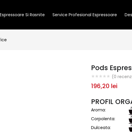
Espressoare Si Rasnite
Service Profesional Espressoare
Des
fice
Pods Espre
(
0
recenzi
196,20
lei
PROFIL ORG
Aroma:
Corpolenta:
Dulceata: