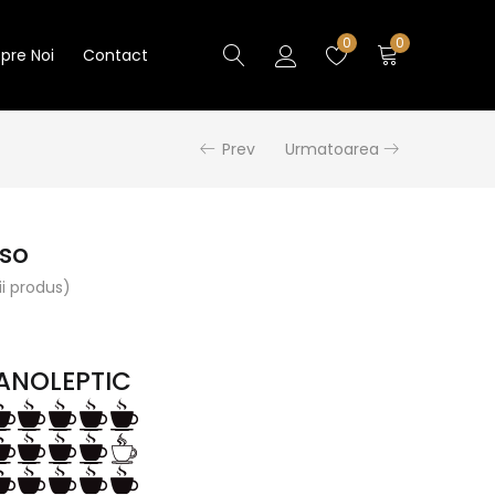
0
0
pre Noi
Contact
Prev
Urmatoarea
sso
i produs)
ANOLEPTIC