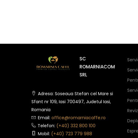
SC
Serv
ROMARNIACOM
Serv
SRL
Pent
Serv
Adresa: Soseaua Stefan cel Mare si
Pent
Sfant nr 109, Iasi 700497, Judetul Iasi,
Romania
Revi
Email:
office@romarniacaffe.ro
Depla
Telefon:
(+40) 332 800 100
Espr
Mobil:
(+40) 723 779 988