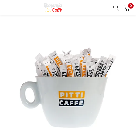
0
LOGIN
REGISTER
Enter your username and password to login.
Remember me
Lost password?