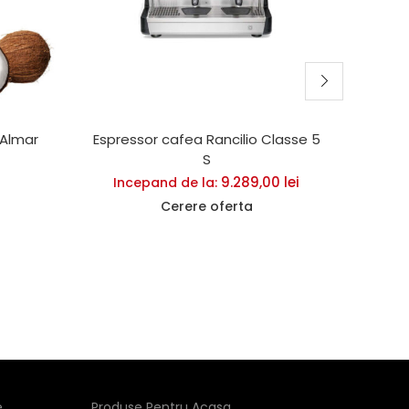
 Almar
Espressor cafea Rancilio Classe 5
Cafe
S
9.289,00
lei
Incepand de la:
Cerere oferta
e
Produse Pentru Acasa