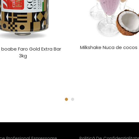
Milkshake Nuca de cocos
boabe Faro Gold Extra Bar
3kg
ice Profesional Espressoare
Politică De Confidențialitat