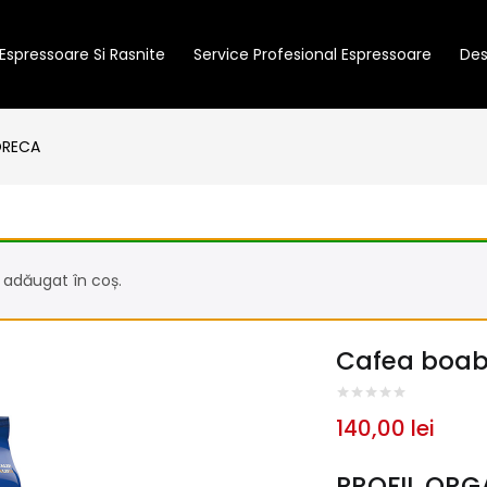
Espressoare Si Rasnite
Service Profesional Espressoare
Des
ORECA
 adăugat în coș.
Cafea boabe
140,00
lei
PROFIL ORG