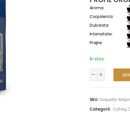
Aroma:
Corpolenta:
Dulceata:
Intensitate:
Prajire:
În stoc
Cantitate
ADA
Cafea
Alternative:
boabe
Saquella
SKU:
Saquella-Major
Major
Categorii:
Cafea
,
1
Kg