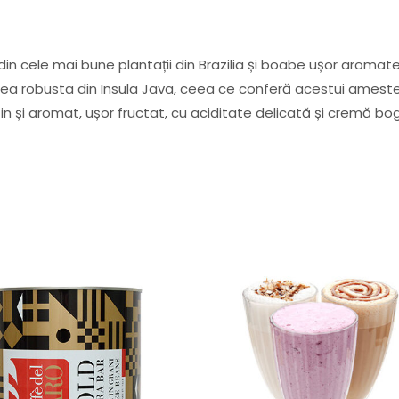
 cele mai bune plantații din Brazilia și boabe ușor aromat
a robusta din Insula Java, ceea ce conferă acestui amestec
in și aromat, ușor fructat, cu aciditate delicată și cremă bo