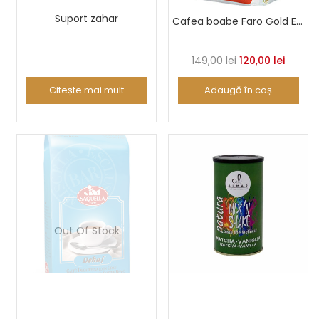
Suport zahar
Cafea boabe Faro Gold Extra Bar 1kg
Prețul
Prețul
149,00
lei
120,00
lei
inițial
curent
Citește mai mult
Adaugă în coș
a
este:
fost:
120,00 l
149,00 lei.
Out Of Stock