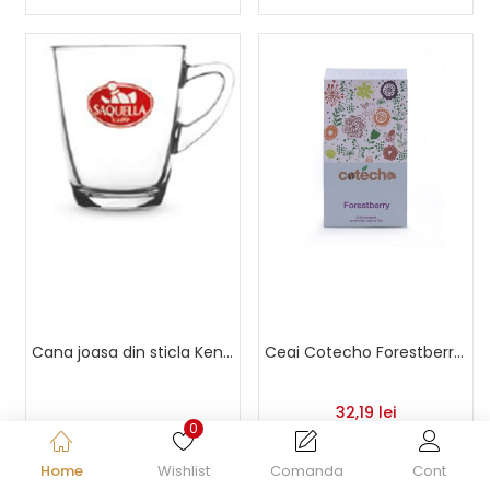
Cana joasa din sticla Kenya
Ceai Cotecho Forestberry 20 buc
32,19
lei
0
Citește mai mult
Adaugă în coș
Home
Wishlist
Comanda
Cont