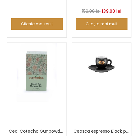
Prețul
Prețul
150,00
lei
139,00
lei
inițial
curent
Citește mai mult
Citește mai mult
a
este:
fost:
139,00 l
150,00 lei.
Ceai Cotecho Gunpowder 20 piramide
Ceasca espresso Black prestige