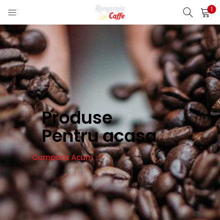
1
LOGIN
REGISTER
Enter your username and password to login.
Produse
Remember me
Pentru acasa
Cumpara Acum
Lost password?