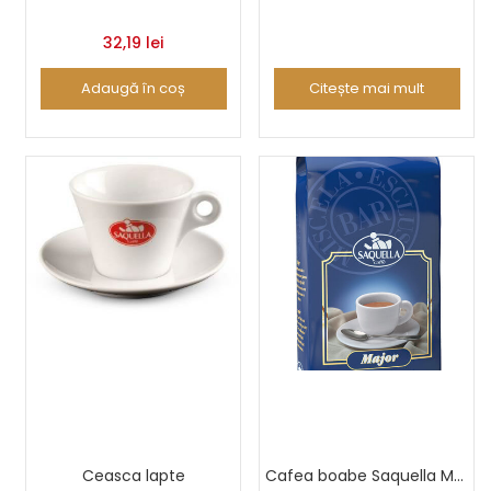
32,19
lei
Adaugă în coș
Citește mai mult
Ceasca lapte
Cafea boabe Saquella Major 1 Kg