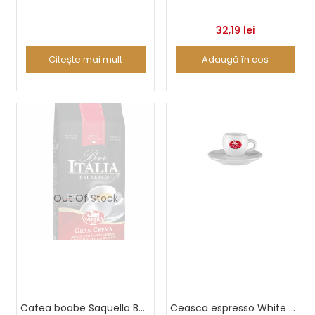
32,19
lei
Citește mai mult
Adaugă în coș
Out Of Stock
Cafea boabe Saquella Bar Italia Gran Crema 500g
Ceasca espresso White prestige