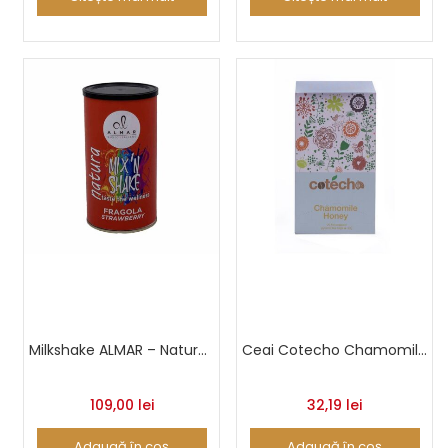
Milkshake ALMAR – Natura Mix ‘n Shake – Strawberry
Ceai Cotecho Chamomile Honey 20 buc
109,00
lei
32,19
lei
Adaugă în coș
Adaugă în coș